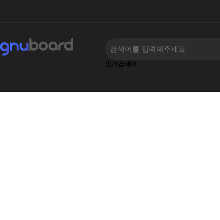
인기검색어
류
하위분류
‹
›