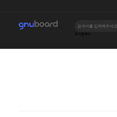
인기검색어
하위분류
하위분류
‹
›