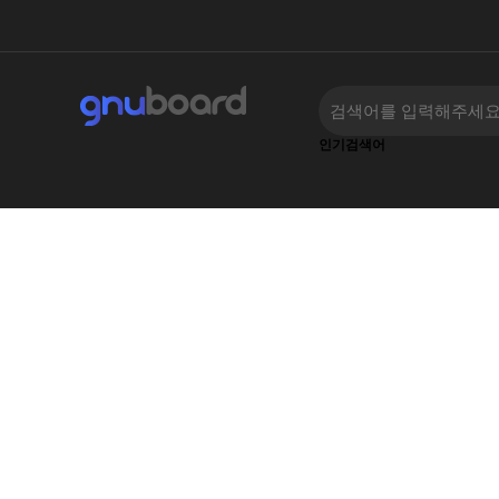
인기검색어
하위분류
하위분류
‹
›