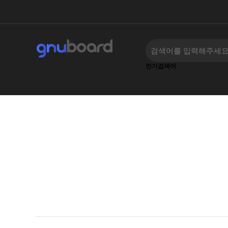
인기검색어
하위분류
하위분류
‹
›