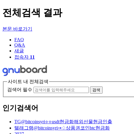
전체검색 결과
본문 바로가기
FAQ
Q&A
새글
접속자
11
사이트 내 전체검색
검색어 필수
검색
인기검색어
TG@bitcoinsyri⟡⟡usdt현금화해외선물현금인출
텔래그램@bitcoinsyri➙♢상품권코인btc현금화
2027