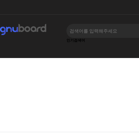
인기검색어
류
하위분류
‹
›