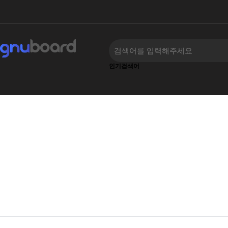
인기검색어
류
하위분류
‹
›